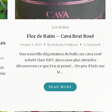
Les Bulles
Flor de Raïm – Cava Brut Rosé
Les
On
juin 7, 2021
By
Rohnny Petitjean
1 Comment
Une nouvelle dégustation de bulle, un cava rosé
nts
acheté chez ISPC alors sans plus attendre
découvrons ce que j’en ai pensé… Un peu d’info sur
qui
le…
 vin
READ MORE