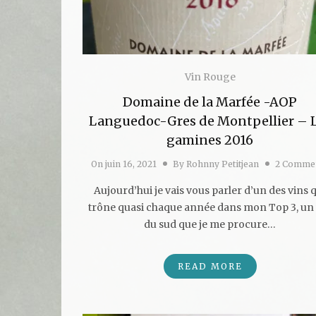
Vin Rouge
Domaine de la Marfée -AOP
Languedoc-Gres de Montpellier – 
gamines 2016
On
juin 16, 2021
By
Rohnny Petitjean
2 Comme
Aujourd’hui je vais vous parler d’un des vins 
trône quasi chaque année dans mon Top 3, un
du sud que je me procure…
READ MORE