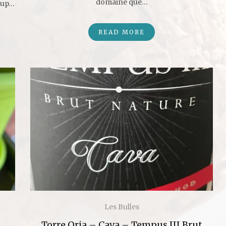
domaine que…
coup…
READ MORE
Les Bulles
Torre Oria – Cava – Tempus III Brut