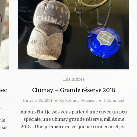
Les Bières
Sec
Chimay – Grande réserve 2018
On
avril 15, 2021
By
Rohnny Petitjean
1 Comment
ent
Aujourd’hui je vais vous parler d’une cuvée un peu
spéciale, une Chimay grande réserve, millésime
 le
2018… Une première en ce qui me concerne et je…
 pas