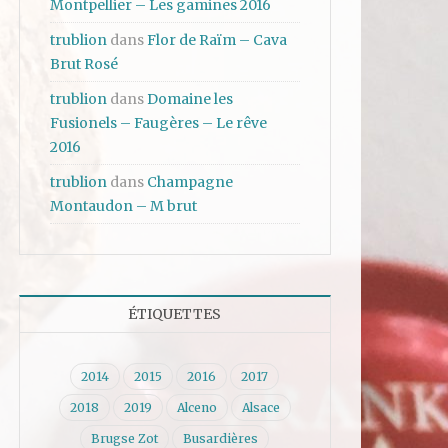
Montpellier – Les gamines 2016
trublion
dans
Flor de Raïm – Cava
Brut Rosé
trublion
dans
Domaine les
Fusionels – Faugères – Le rêve
2016
trublion
dans
Champagne
Montaudon – M brut
ÉTIQUETTES
2014
2015
2016
2017
2018
2019
Alceno
Alsace
Brugse Zot
Busardières