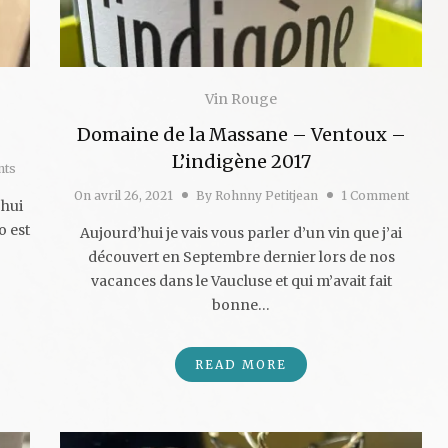
Vin Rouge
Domaine de la Massane – Ventoux –
L’indigène 2017
nts
On
avril 26, 2021
By
Rohnny Petitjean
1 Comment
’hui
o est
Aujourd’hui je vais vous parler d’un vin que j’ai
découvert en Septembre dernier lors de nos
vacances dans le Vaucluse et qui m’avait fait
bonne…
READ MORE