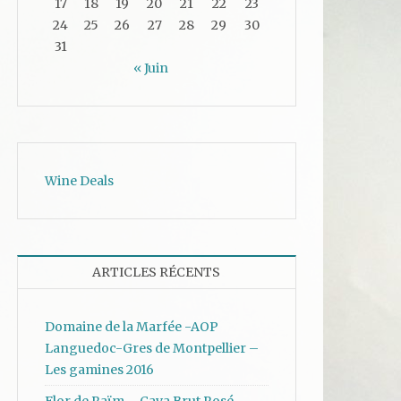
17
18
19
20
21
22
23
24
25
26
27
28
29
30
31
« Juin
Wine Deals
ARTICLES RÉCENTS
Domaine de la Marfée -AOP
Languedoc-Gres de Montpellier –
Les gamines 2016