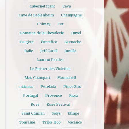
Cabernet franc
Cava
Cave de Beblenheim
Champagne
Chimay
Cot
Domaine de la Chevalerie
Duvel
Faugère
Fontefico
Grenache
Italie
Jeff Carell
Jumilla
Laurent Perrier
Le Rocher des Violettes
Mas Champart
Monastrell
nittnaus
Perelada
Pinot Gris
Portugal
Provence
Rioja
Rosé
Rosé Festival
Saint Chinian
Selys
titinge
Touraine
Triple Hop
Vacance