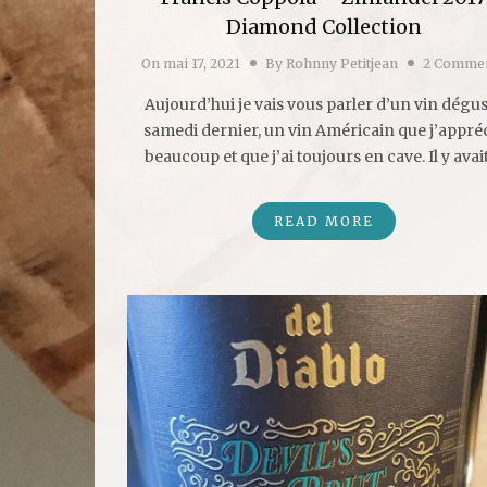
Diamond Collection
On
mai 17, 2021
By
Rohnny Petitjean
2 Comme
Aujourd’hui je vais vous parler d’un vin dégu
samedi dernier, un vin Américain que j’appré
beaucoup et que j’ai toujours en cave. Il y ava
READ MORE