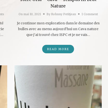
Nature
nts
On
mai 10, 2021
By
Rohnny Petitjean
1 Comment
sté
Je continue mon exploration dans le domaine des
cie
bulles avec au menu aujourd’hui un Cava nature
it…
que j’ai trouvé chez ISPC et je ne vais…
READ MORE