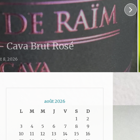
Vin Rouge
By
Rohnny Petitjean
On
août 8, 2026
août 2026
L
M
M
J
V
S
D
1
2
3
4
5
6
7
8
9
10
11
12
13
14
15
16