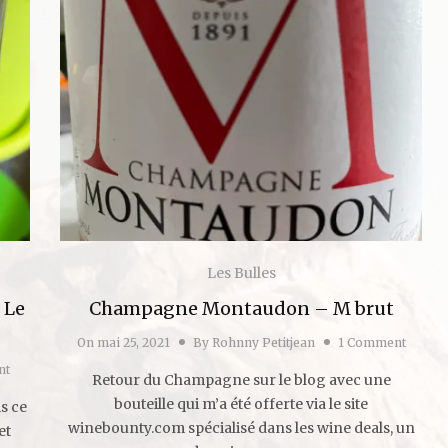
Les Bulles
 Le
Champagne Montaudon – M brut
On
mai 25, 2021
By
Rohnny Petitjean
1 Comment
nt
Retour du Champagne sur le blog avec une
bouteille qui m’a été offerte via le site
s ce
winebounty.com spécialisé dans les wine deals, un
et