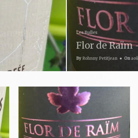
de Raïm – Cava Brut Rosé
etitjean
On
août 8, 2026