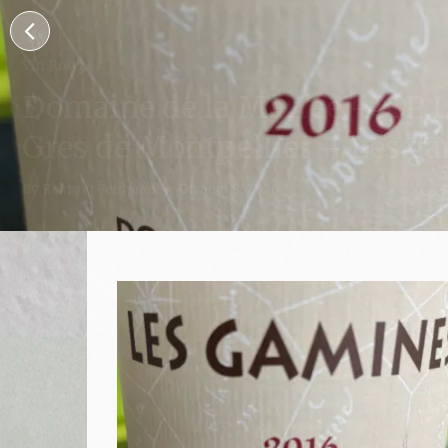
Les Bulles
Flor 
By
Rohnny P