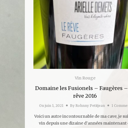
Vin Rouge
Domaine les Fusionels – Faugères –
rêve 2016
On
juin 1, 2021
By
Rohnny Petitjean
1 Comme
Voici un autre incontournable de ma cave, je sui
vin depuis une dizaine d’années maintenant 