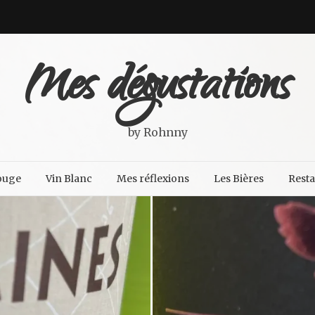
Mes dégustations
by Rohnny
ouge
Vin Blanc
Mes réflexions
Les Bières
Rest