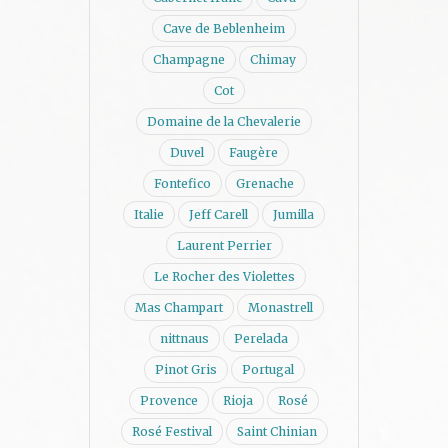
Cave de Beblenheim
Champagne
Chimay
Cot
Domaine de la Chevalerie
Duvel
Faugère
Fontefico
Grenache
Italie
Jeff Carell
Jumilla
Laurent Perrier
Le Rocher des Violettes
Mas Champart
Monastrell
nittnaus
Perelada
Pinot Gris
Portugal
Provence
Rioja
Rosé
Rosé Festival
Saint Chinian