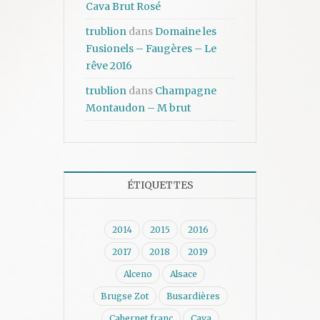
Cava Brut Rosé
trublion
dans
Domaine les
Fusionels – Faugères – Le
rêve 2016
trublion
dans
Champagne
Montaudon – M brut
ÉTIQUETTES
2014
2015
2016
2017
2018
2019
Alceno
Alsace
Brugse Zot
Busardières
Cabernet franc
Cava