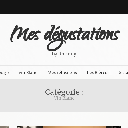
Mes dégustations
by Rohnny
ouge
Vin Blanc
Mes réflexions
Les Bières
Rest
Catégorie :
Vin Blanc