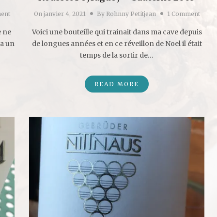
ent
On
janvier 4, 2021
By
Rohnny Petitjean
1 Comment
e ne
Voici une bouteille qui trainait dans ma cave depuis
ra un
de longues années et en ce réveillon de Noel il était
temps de la sortir de…
READ MORE