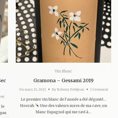
Vin Blanc
Sec
Gramona – Gessami 2019
On
mars 15, 2021
By
Rohnny Petitjean
1 Comment
ent
Le premier vin blanc de l’année a été dégusté…
Hoorah
Une des valeurs sures de ma cave, un
 le
blanc Espagnol qui me ravi à…
 pas