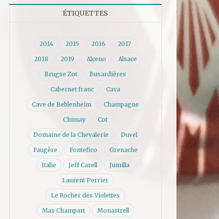
ÉTIQUETTES
2014
2015
2016
2017
2018
2019
Alceno
Alsace
Brugse Zot
Busardières
Cabernet franc
Cava
Cave de Beblenheim
Champagne
Chimay
Cot
Domaine de la Chevalerie
Duvel
Faugère
Fontefico
Grenache
Italie
Jeff Carell
Jumilla
Laurent Perrier
Le Rocher des Violettes
Mas Champart
Monastrell