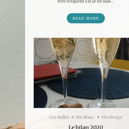
très fréquent car je ne suis…
READ MORE
Les Bulles
Vin Blanc
Vin Rouge
Le bilan 2020