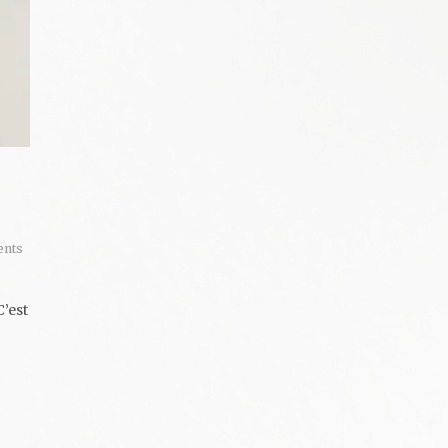
nts
’est