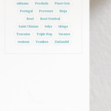
nittnaus
Perelada
Pinot Gris
Portugal
Provence
Rioja
Rosé
Rosé Festival
Saint Chinian
Selys
titinge
Touraine
Triple Hop
Vacance
ventoux
Vranken
Zinfandel