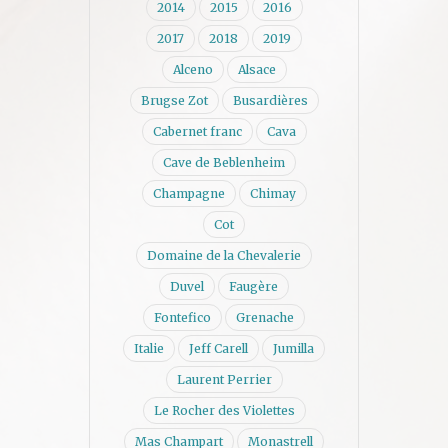
2014
2015
2016
2017
2018
2019
Alceno
Alsace
Brugse Zot
Busardières
Cabernet franc
Cava
Cave de Beblenheim
Champagne
Chimay
Cot
Domaine de la Chevalerie
Duvel
Faugère
Fontefico
Grenache
Italie
Jeff Carell
Jumilla
Laurent Perrier
Le Rocher des Violettes
Mas Champart
Monastrell