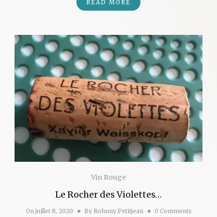
READ MORE
Vin Rouge
Le Rocher des Violettes…
On
juillet 8, 2020
By
Rohnny Petitjean
0 Comments