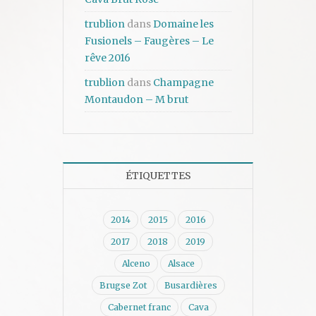
trublion
dans
Domaine les
Fusionels – Faugères – Le
rêve 2016
trublion
dans
Champagne
Montaudon – M brut
ÉTIQUETTES
2014
2015
2016
2017
2018
2019
Alceno
Alsace
Brugse Zot
Busardières
Cabernet franc
Cava