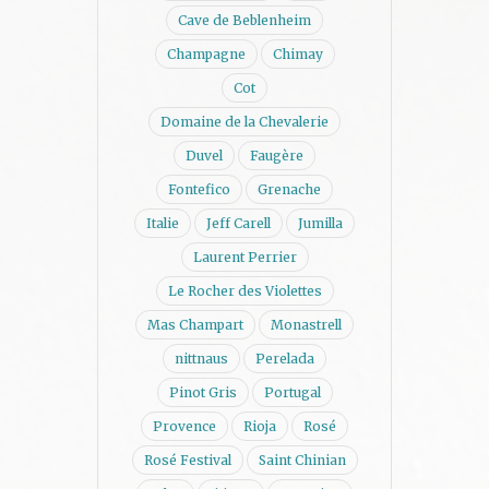
Cave de Beblenheim
Champagne
Chimay
Cot
Domaine de la Chevalerie
Duvel
Faugère
Fontefico
Grenache
Italie
Jeff Carell
Jumilla
Laurent Perrier
Le Rocher des Violettes
Mas Champart
Monastrell
nittnaus
Perelada
Pinot Gris
Portugal
Provence
Rioja
Rosé
Rosé Festival
Saint Chinian