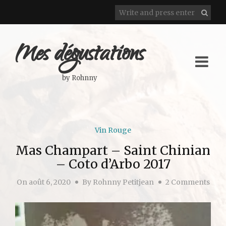
Mes dégustations
by Rohnny
Vin Rouge
Mas Champart – Saint Chinian
– Coto d’Arbo 2017
On
août 6, 2020
By
Rohnny Petitjean
2 Comments