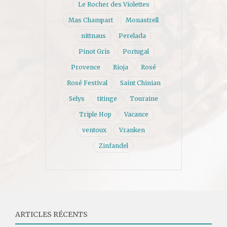
Le Rocher des Violettes
Mas Champart
Monastrell
nittnaus
Perelada
Pinot Gris
Portugal
Provence
Rioja
Rosé
Rosé Festival
Saint Chinian
Selys
titinge
Touraine
Triple Hop
Vacance
ventoux
Vranken
Zinfandel
ARTICLES RÉCENTS