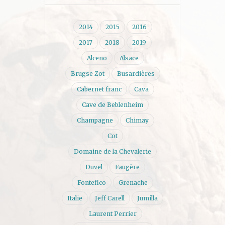
2014
2015
2016
2017
2018
2019
Alceno
Alsace
Brugse Zot
Busardières
Cabernet franc
Cava
Cave de Beblenheim
Champagne
Chimay
Cot
Domaine de la Chevalerie
Duvel
Faugère
Fontefico
Grenache
Italie
Jeff Carell
Jumilla
Laurent Perrier