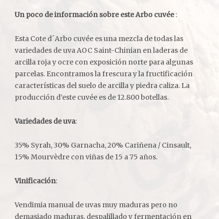
Un poco de información sobre este Arbo cuvée
:
Esta Cote d´Arbo cuvée es una mezcla de todas las
variedades de uva AOC Saint-Chinian en laderas de
arcilla roja y ocre con exposición norte para algunas
parcelas. Encontramos la frescura y la fructificación
características del suelo de arcilla y piedra caliza. La
producción d’este cuvée es de 12.800 botellas.
Variedades de uva
:
35% Syrah, 30% Garnacha, 20% Cariñena / Cinsault,
15% Mourvèdre con viñas de 15 a 75 años.
Vinificación
:
Vendimia manual de uvas muy maduras pero no
demasiado maduras, despalillado y fermentación en