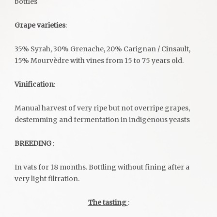
bottles
Grape varieties
:
35% Syrah, 30% Grenache, 20% Carignan / Cinsault,
15% Mourvèdre with vines from 15 to 75 years old.
Vinification
:
Manual harvest of very ripe but not overripe grapes,
destemming and fermentation in indigenous yeasts
BREEDING
:
In vats for 18 months. Bottling without fining after a
very light filtration.
The tasting
: