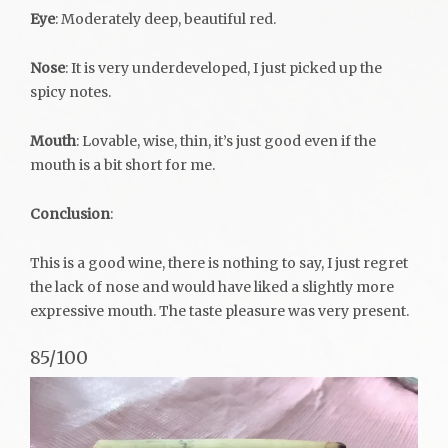
Eye
: Moderately deep, beautiful red.
Nose
: It is very underdeveloped, I just picked up the
spicy notes.
Mouth
: Lovable, wise, thin, it’s just good even if the
mouth is a bit short for me.
Conclusion
:
This is a good wine, there is nothing to say, I just regret
the lack of nose and would have liked a slightly more
expressive mouth. The taste pleasure was very present.
85/100