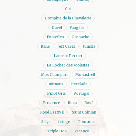
Cot
Domaine de la Chevalerie
Duvel
Faugère
Fontefico
Grenache
Italie
Jeff Carell
Jumilla
Laurent Perrier
Le Rocher des Violettes
Mas Champart
Monastrell
nittnaus
Perelada
Pinot Gris
Portugal
Provence
Rioja
Rosé
Rosé Festival
Saint Chinian
Selys
titinge
Touraine
Triple Hop
Vacance