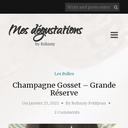
Mes dégustations
by Rohnny
Les Bulles
Champagne Gosset – Grande
Réserve
On
janvier 25, 2021
By
Rohnny Petitjean
2 Comments