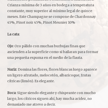
Crianza mínima de 3 años en bodega a temperatura
constante, muy superior al mínimo legal de quince
meses. Este Champagne se compone de Chardonnay
45%, Pinot noir 45%, Pinot Meunier 10%
La cata
:
Ojo
: Oro pálido con muchas burbujas finas que
ascienden a la superficie como si bailaran para formar
una pequeña espuma en el medio de la flauta.
Nariz
: Domina las flores, flores blancas luego aparece
un ligero afrutado, melocotón, albaricoque, frutas
cítricas (limón). Es elegante.
Boca
: Sigue siendo elegante y chispeante con mucho
largo, los cítricos siguen ahí, hay mucha acidez, no
demasiado me atrevo a decir.