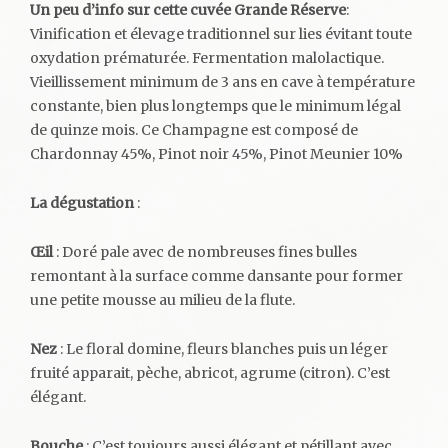
Un peu d’info sur cette cuvée Grande Réserve
:
Vinification et élevage traditionnel sur lies évitant toute
oxydation prématurée. Fermentation malolactique.
Vieillissement minimum de 3 ans en cave à température
constante, bien plus longtemps que le minimum légal
de quinze mois. Ce Champagne est composé de
Chardonnay 45%, Pinot noir 45%, Pinot Meunier 10%
La dégustation
:
Œil
: Doré pale avec de nombreuses fines bulles
remontant à la surface comme dansante pour former
une petite mousse au milieu de la flute.
Nez
: Le floral domine, fleurs blanches puis un léger
fruité apparait, pèche, abricot, agrume (citron). C’est
élégant.
Bouche
: C’est toujours aussi élégant et pétillant avec