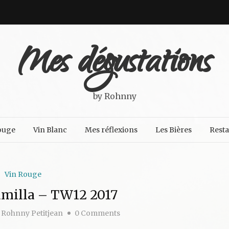
Mes dégustations
by Rohnny
ouge
Vin Blanc
Mes réflexions
Les Bières
Rest
Vin Rouge
umilla – TW12 2017
Rohnny Petitjean
0 Comments