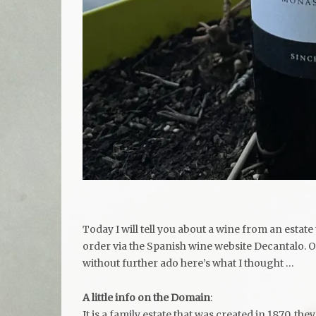
Today I will tell you about a wine from an estate
order via the Spanish wine website Decantalo. On 
without further ado here’s what I thought …
A little info on the Domain
:
It is a family estate that was created in 1870, th