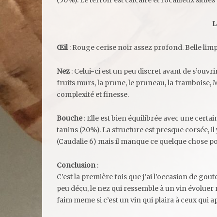
(50%). Le terroir est calcaire et rocailleux situ
L
Œil
: Rouge cerise noir assez profond. Belle limpi
Nez
: Celui-ci est un peu discret avant de s’ouvr
fruits murs, la prune, le pruneau, la framboise, M
complexité et finesse.
Bouche
: Elle est bien équilibrée avec une certa
tanins (20%). La structure est presque corsée, il 
(Caudalie 6) mais il manque ce quelque chose po
Conclusion
:
C’est la première fois que j’ai l’occasion de go
peu déçu, le nez qui ressemble à un vin évoluer n
faim meme si c’est un vin qui plaira à ceux qui