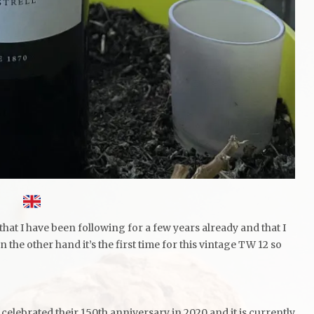
 that I have been following for a few years already and that I
the other hand it’s the first time for this vintage TW 12 so
ey celebrated their 150th anniversary in 2020 and it is currently