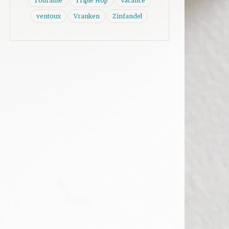
Touraine
Triple Hop
Vacance
ventoux
Vranken
Zinfandel