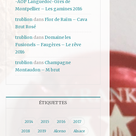
-AOP Languedoc-Gres de
Montpellier – Les gamines 2016
trublion
dans
Flor de Raïm – Cava
Brut Rosé
trublion
dans
Domaine les
Fusionels – Faugères – Le rêve
2016
trublion
dans
Champagne
Montaudon – M brut
ÉTIQUETTES
2014
2015
2016
2017
2018
2019
Alceno
Alsace