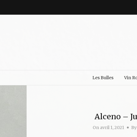
Les Bulles
Vin R
Alceno – J
On
avril 1, 2021
By