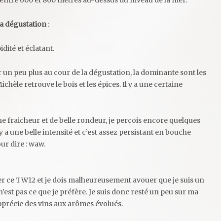
és entre 600 et 800 mètres au-dessus du niveau de la mer.
a dégustation
:
dité et éclatant.
ir un peu plus au cour de la dégustation, la dominante sont les
ichèle retrouve le bois et les épices. Il y a une certaine
ine fraicheur et de belle rondeur, je perçois encore quelques
y a une belle intensité et c’est assez persistant en bouche
ur dire : waw.
uter ce TW12 et je dois malheureusement avouer que je suis un
’est pas ce que je préfère. Je suis donc resté un peu sur ma
 apprécie des vins aux arômes évolués.