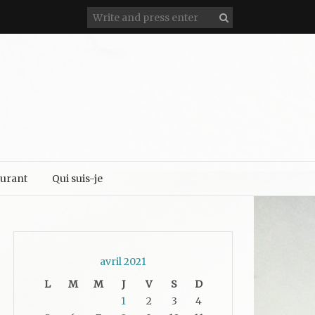
aurant
Qui suis-je
avril 2021
L
M
M
J
V
S
D
1
2
3
4