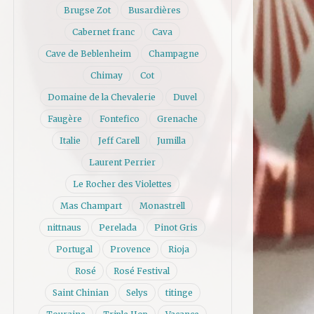
Brugse Zot
Busardières
Cabernet franc
Cava
Cave de Beblenheim
Champagne
Chimay
Cot
Domaine de la Chevalerie
Duvel
Faugère
Fontefico
Grenache
Italie
Jeff Carell
Jumilla
Laurent Perrier
Le Rocher des Violettes
Mas Champart
Monastrell
nittnaus
Perelada
Pinot Gris
Portugal
Provence
Rioja
Rosé
Rosé Festival
Saint Chinian
Selys
titinge