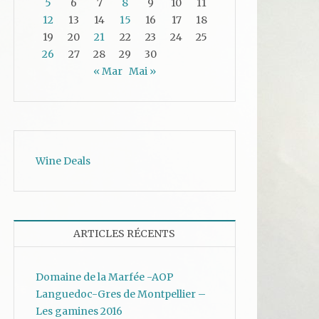
5
6
7
8
9
10
11
12
13
14
15
16
17
18
19
20
21
22
23
24
25
26
27
28
29
30
« Mar
Mai »
Wine Deals
ARTICLES RÉCENTS
Domaine de la Marfée -AOP
Languedoc-Gres de Montpellier –
Les gamines 2016