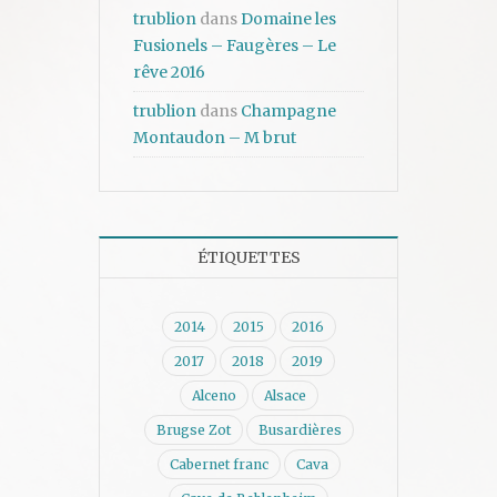
trublion
dans
Domaine les
Fusionels – Faugères – Le
rêve 2016
trublion
dans
Champagne
Montaudon – M brut
ÉTIQUETTES
2014
2015
2016
2017
2018
2019
Alceno
Alsace
Brugse Zot
Busardières
Cabernet franc
Cava