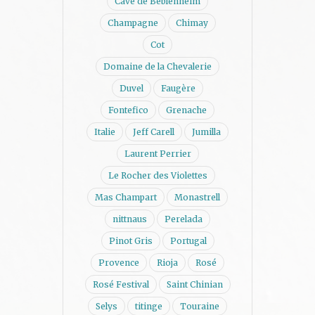
Cave de Beblenheim
Champagne
Chimay
Cot
Domaine de la Chevalerie
Duvel
Faugère
Fontefico
Grenache
Italie
Jeff Carell
Jumilla
Laurent Perrier
Le Rocher des Violettes
Mas Champart
Monastrell
nittnaus
Perelada
Pinot Gris
Portugal
Provence
Rioja
Rosé
Rosé Festival
Saint Chinian
Selys
titinge
Touraine