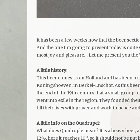
It has been a few weeks now that the beer section
And the one I’m going to present today is quite 
most joy and pleasure… Let me present you the
A little history
:
This beer comes from Holland and has been br
Koningshoeven, in Berkel-Enschot. As this beer i
the end of the 19th century that a small group 
went into exile in the region. They founded thei
fill their lives with prayer and work in peace and
A little info on the Quadrupel
:
What does Quadruple mean? It is a heavy beer, 
12%, here it reaches 10 °, so it should not be put i