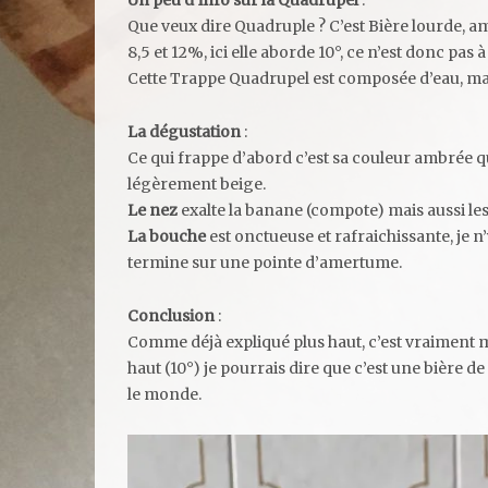
Un peu d’info sur la Quadrupel
:
Que veux dire Quadruple ? C’est Bière lourde, 
8,5 et 12%, ici elle aborde 10°, ce n’est donc pas 
Cette Trappe Quadrupel est composée d’eau, malt
La dégustation
:
Ce qui frappe d’abord c’est sa couleur ambrée qu
légèrement beige.
Le nez
exalte la banane (compote) mais aussi les 
La bouche
est onctueuse et rafraichissante, je n
termine sur une pointe d’amertume.
Conclusion
:
Comme déjà expliqué plus haut, c’est vraiment 
haut (10°) je pourrais dire que c’est une bière de
le monde.