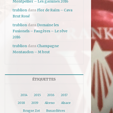
Montpellier – Les gamines 2016
trublion
dans
Flor de Raïm – Cava
Brut Rosé
trublion
dans
Domaine les
Fusionels – Faugères – Le rêve
2016
trublion
dans
Champagne
Montaudon – M brut
ÉTIQUETTES
2014
2015
2016
2017
2018
2019
Alceno
Alsace
Brugse Zot
Busardières