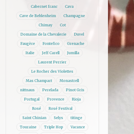
Cabernet franc
Cava
Cave de Beblenheim
Champagne
Chimay
Cot
Domaine de la Chevalerie
Duvel
Faugère
Fontefico
Grenache
Italie
Jeff Carell
Jumilla
Laurent Perrier
Le Rocher des Violettes
Mas Champart
Monastrell
nittnaus
Perelada
Pinot Gris
Portugal
Provence
Rioja
Rosé
Rosé Festival
Saint Chinian
Selys
titinge
Touraine
Triple Hop
Vacance