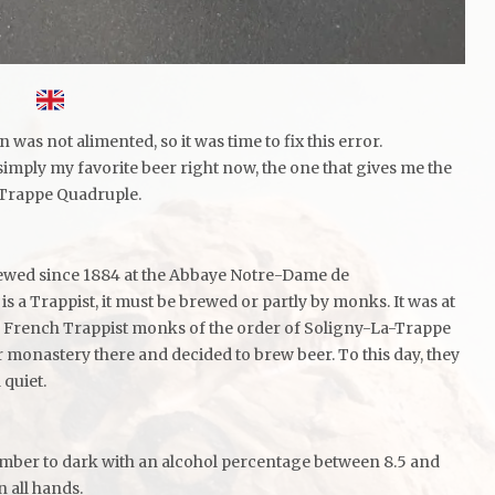
 was not alimented, so it was time to fix this error.
simply my favorite beer right now, the one that gives me the
 Trappe Quadruple.
ewed since 1884 at the Abbaye Notre-Dame de
s a Trappist, it must be brewed or partly by monks. It was at
of French Trappist monks of the order of Soligny-La-Trappe
r monastery there and decided to brew beer. To this day, they
 quiet.
amber to dark with an alcohol percentage between 8.5 and
n all hands.