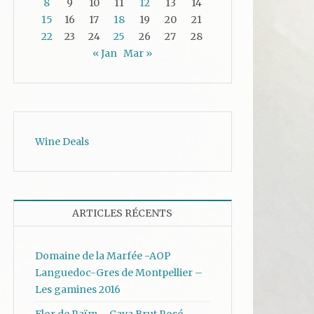
8
9
10
11
12
13
14
15
16
17
18
19
20
21
22
23
24
25
26
27
28
« Jan
Mar »
Wine Deals
ARTICLES RÉCENTS
Domaine de la Marfée -AOP
Languedoc-Gres de Montpellier –
Les gamines 2016