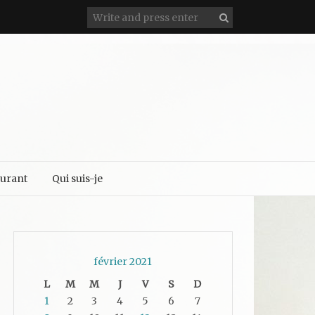
aurant
Qui suis-je
février 2021
L
M
M
J
V
S
D
1
2
3
4
5
6
7