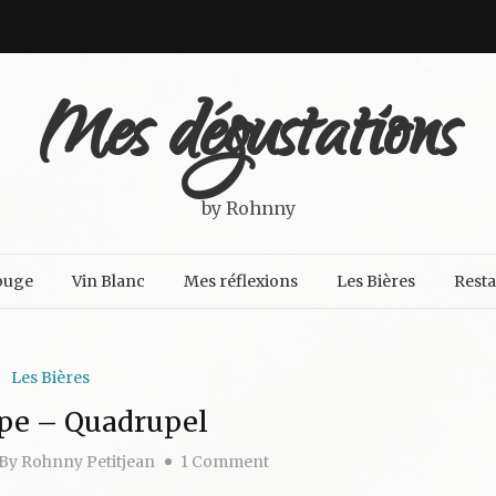
Mes dégustations
by Rohnny
ouge
Vin Blanc
Mes réflexions
Les Bières
Rest
Les Bières
pe – Quadrupel
By
Rohnny Petitjean
1 Comment