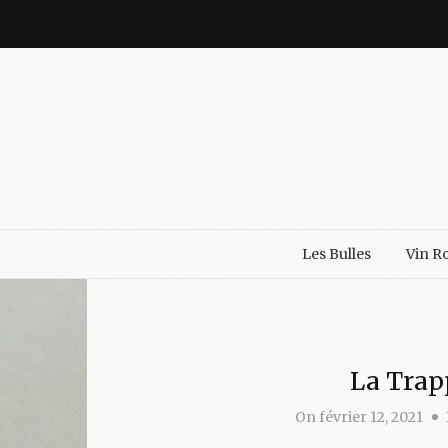
Les Bulles
Vin R
La Trap
On
février 12, 2021