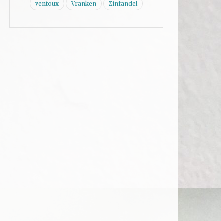
ventoux
Vranken
Zinfandel